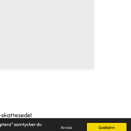
-skattesedel
eptera" samtycker du
Drivs av
Webador
Avvisa
Godkänn