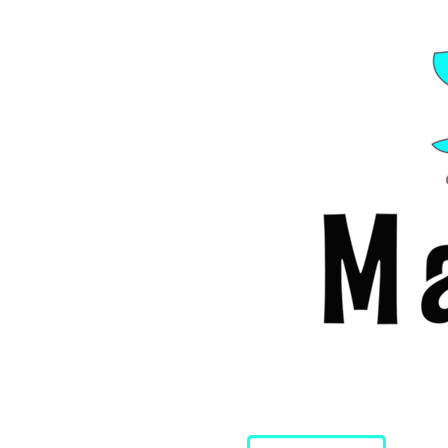
Hoppa
till
huvudinnehållet